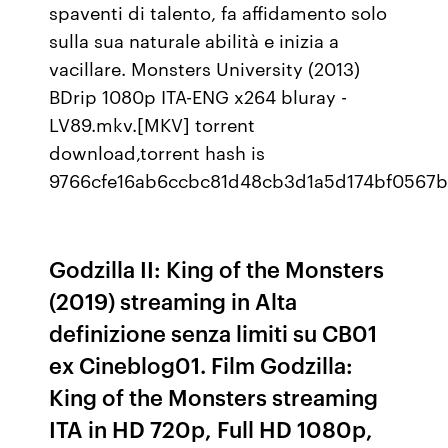
spaventi di talento, fa affidamento solo
sulla sua naturale abilità e inizia a
vacillare. Monsters University (2013)
BDrip 1080p ITA-ENG x264 bluray -
LV89.mkv.[MKV] torrent
download,torrent hash is
9766cfe16ab6ccbc81d48cb3d1a5d174bf0567
Godzilla II: King of the Monsters
(2019) streaming in Alta
definizione senza limiti su CB01
ex Cineblog01. Film Godzilla:
King of the Monsters streaming
ITA in HD 720p, Full HD 1080p,